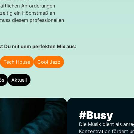
chäftlichen Anforderungen
zeitig ein Höchstmaß an
muss diesem professionellen
t Du mit dem perfekten Mix aus:
Tech House
Cool Jazz
ös
Aktuell
#Busy
Die Musik dient als anre
Konzentration fördert un