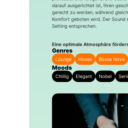
darauf ausgerichtet ist, ihren ges
gerecht zu werden, während gleich
Komfort geboten wird. Der Sound 
Setting entsprechen.
Eine optimale Atmosphäre förders
Genres
Lounge
House
Bossa Nova
Moods
Chillig
Elegant
Nobel
Seri