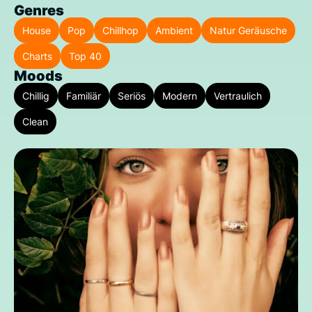
Genres
House
Pop
Chillhop
Ambient
Natur Geräusche
Charts
Top 40
Moods
Chillig
Familiär
Seriös
Modern
Vertraulich
Clean