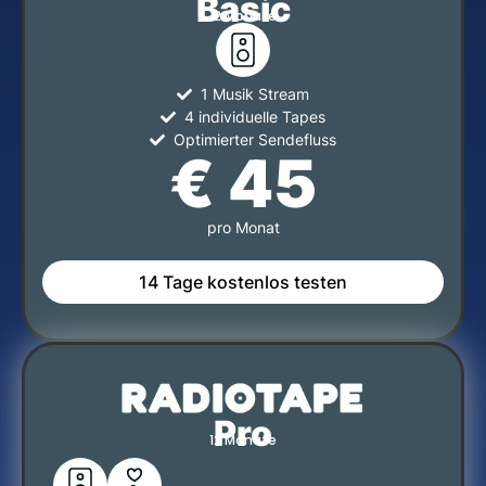
Basic
12 Monate
1 Musik Stream
4 individuelle Tapes
Optimierter Sendefluss
€ 45
pro Monat
14 Tage kostenlos testen
Pro
12 Monate