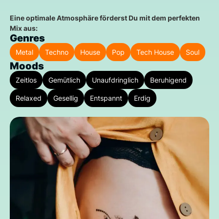
Eine optimale Atmosphäre förderst Du mit dem perfekten
Mix aus:
Genres
Metal
Techno
House
Pop
Tech House
Soul
Moods
Zeitlos
Gemütlich
Unaufdringlich
Beruhigend
Relaxed
Gesellig
Entspannt
Erdig